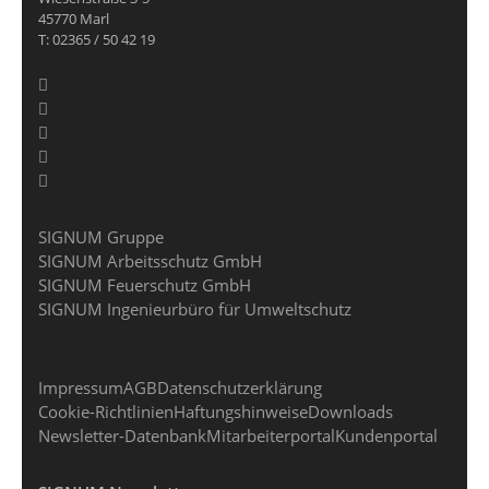
45770 Marl
T: 02365 / 50 42 19
SIGNUM Gruppe
SIGNUM Arbeitsschutz GmbH
SIGNUM Feuerschutz GmbH
SIGNUM Ingenieurbüro für Umweltschutz
Impressum
AGB
Datenschutzerklärung
Cookie-Richtlinien
Haftungshinweise
Downloads
Newsletter-Datenbank
Mitarbeiterportal
Kundenportal