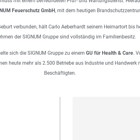
uss mit einem befreundeten Prüf- und Wartungsdienst. Hiera
NUM Feuerschutz GmbH
, mit dem heutigen Brandschutzzentrum
Geburt verbunden, hält Carlo Aeberhardt seinem Heimartort bis he
ehmen der SIGNUM Gruppe sind vollständig im Familienbesitz.
ckelte sich die SIGNUM Gruppe zu einem
GU für Health & Care
. 
men heute mehr als 2.500 Betriebe aus Industrie und Handwerk 
Beschäftigten.