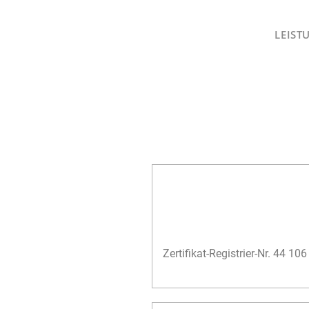
Zum
Inhalt
LEIST
springen
Zertifikat-Registrier-Nr. 44 1