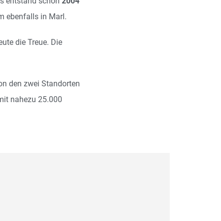
us entstand schon
2004
 ebenfalls in Marl.
ute die Treue. Die
Von den zwei Standorten
mit nahezu 25.000