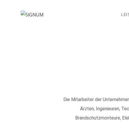
Zum
Inhalt
LE
springen
Die Mitarbeiter der Unternehm
Ärzten, Ingenieuren, Te
Brandschutzmonteure, Elekt